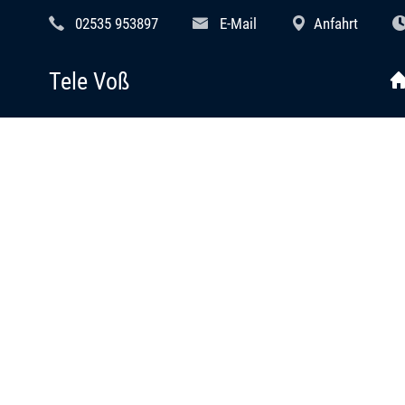
02535 953897
E-Mail
Anfahrt
Tele Voß