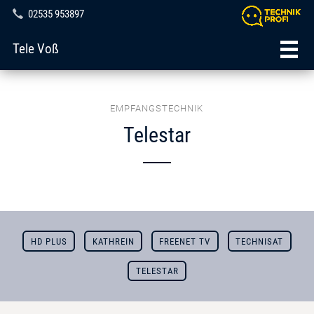
02535 953897
Tele Voß
EMPFANGSTECHNIK
Telestar
HD PLUS
KATHREIN
FREENET TV
TECHNISAT
TELESTAR